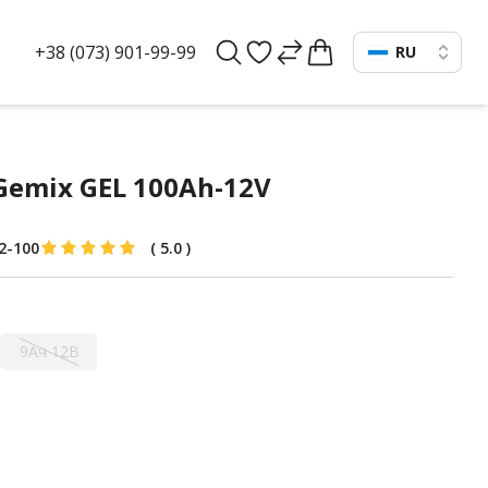
+38 (073) 901-99-99
RU
Gemix GEL 100Ah-12V
2-100
(
5.0
)
9Ач 12В