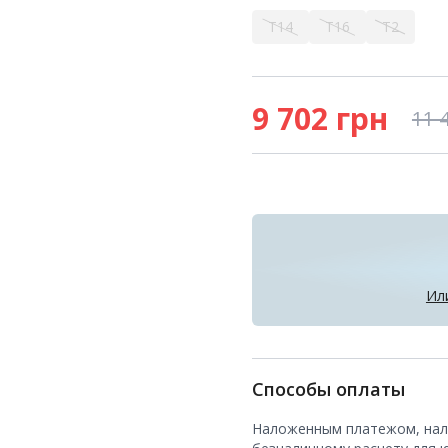
T14
T16
T2
9 702
грн
11 
Ил
Способы оплаты
Наложенным платежом, нали