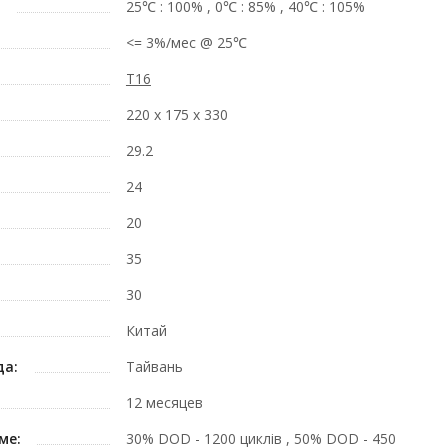
25℃ : 100% , 0℃ : 85% , 40℃ : 105%
<= 3%/мес @ 25℃
T16
220 х 175 х 330
29.2
24
20
35
30
Китай
да:
Тайвань
12 месяцев
ме:
30% DOD - 1200 циклів , 50% DOD - 450