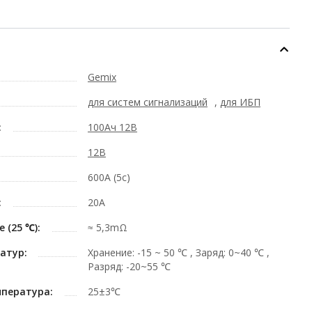
Gemix
для систем сигнализаций
,
для ИБП
:
100Ач 12В
12В
600A (5с)
:
20A
 (25 ℃):
≈ 5,3mΩ
атур:
Хранение: -15 ~ 50 ℃ , Заряд: 0~40 ℃ ,
Разряд: -20~55 ℃
пература:
25±3℃