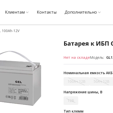
Клиентам
Контакты
Дополнительно
L 100Ah-12V
Батарея к ИБП 
Нет на складе
Модель:
GL1
Номинальная емкость АКБ
100Ач 12В
50Ач 12В
Напряжение шины, В
12В
Тип клемм