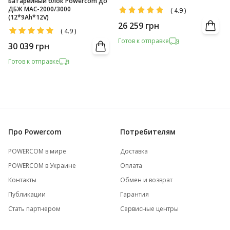
Батарейный блок Powercom до
ДБЖ MAC-2000/3000
(
4.9
)
(12*9Ah*12V)
26 259
грн
(
4.9
)
Готов к отправке
30 039
грн
Готов к отправке
Про Powercom
Потребителям
POWERCOM в мире
Доставка
POWERCOM в Украине
Оплата
Контакты
Обмен и возврат
Публикации
Гарантия
Стать партнером
Сервисные центры