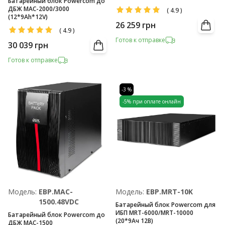
Батарейный блок Powercom до
ДБЖ MAC-2000/3000
(
4.9
)
(12*9Ah*12V)
26 259
грн
(
4.9
)
Готов к отправке
30 039
грн
Готов к отправке
-3 %
-5% при оплате онлайн
Модель:
EBP.MAC-
Модель:
EBP.MRT-10K
1500.48VDC
Батарейный блок Powercom для
ИБП MRT-6000/MRT-10000
Батарейный блок Powercom до
(20*9Ач 12В)
ДБЖ MAC-1500