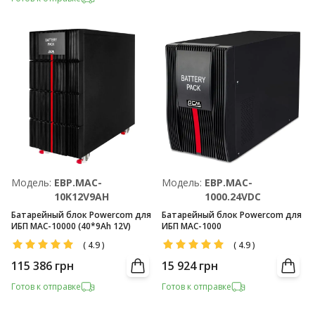
Модель:
EBP.MAC-
Модель:
EBP.MAC-
10K12V9AH
1000.24VDC
Батарейный блок Powercom для
Батарейный блок Powercom для
ИБП MAC-10000 (40*9Ah 12V)
ИБП MAC-1000
(
4.9
)
(
4.9
)
115 386
грн
15 924
грн
Готов к отправке
Готов к отправке