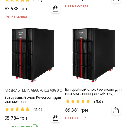
(
5.0
)
Нет на складе
83 538
грн
Нет на складе
Батарейный блок Powercom для
Модель:
EBP.MАС-6K.240VDC.CH4A
ИБП MAC-10000 (40*7Ah 12V)
Батарейный блок Powercom для
(
5.0
)
ИБП MAC-6000
89 381
грн
(
5.0
)
95 784
грн
Нет на складе
Готов к отправке