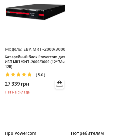
Модель:
EBP.MRT-2000/3000
Батарейный блок Powercom для
ИБП MRT/SNT-2000/3000 (12*7Ач
12В)
(
5.0
)
27 339
грн
Нет на складе
Про Powercom
Потребителям