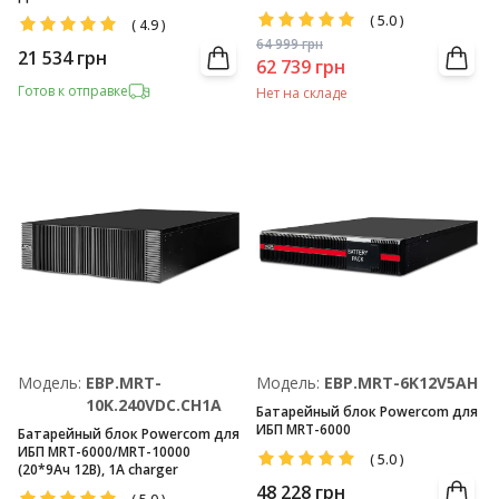
(
5.0
)
(
4.9
)
64 999
грн
21 534
грн
62 739
грн
Готов к отправке
Нет на складе
Модель:
EBP.MRT-
Модель:
EBP.MRT-6K12V5AH
10K.240VDC.CH1A
Батарейный блок Powercom для
ИБП MRT-6000
Батарейный блок Powercom для
ИБП MRT-6000/MRT-10000
(
5.0
)
(20*9Ач 12В), 1А charger
48 228
грн