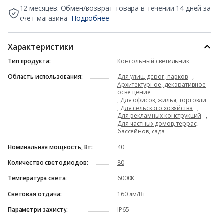
12 месяцев. Обмен/возврат товара в течении 14 дней за
счет магазина
Подробнее
Характеристики
Тип продукта:
Консольный светильник
Область использования:
Для улиц, дорог, парков
,
Архитектурное, декоративное
освещение
,
Для офисов, жилья, торговли
,
Для сельского хозяйства
,
Для рекламных конструкций
,
Для частных домов, террас,
бассейнов, сада
Номинальная мощность, Вт:
40
Количество светодиодов:
80
Температура света:
6000К
Световая отдача:
160 лм/Вт
Параметри захисту:
IP65