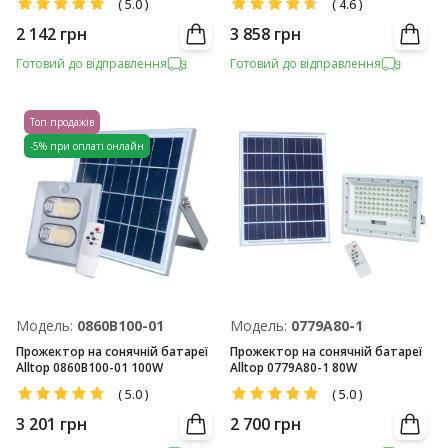
(
5.0
)
(
4.6
)
2 142
грн
3 858
грн
Готовий до відправлення
Готовий до відправлення
Топ продажів
-5% при оплаті онлайн
Модель:
0860B100-01
Модель:
0779A80-1
Прожектор на сонячній батареї
Прожектор на сонячній батареї
Alltop 0860B100-01 100W
Alltop 0779A80-1 80W
(
5.0
)
(
5.0
)
3 201
грн
2 700
грн