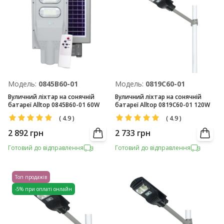
Модель:
0845B60-01
Модель:
0819С60-01
Вуличний ліхтар на сонячній
Вуличний ліхтар на сонячній
батареї Alltop 0845B60-01 60W
батареї Alltop 0819С60-01 120W
(
4.9
)
(
4.9
)
2 892
грн
2 733
грн
Готовий до відправлення
Готовий до відправлення
Топ продажів
-5% при оплаті онлайн