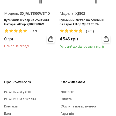
Модель:
SXJALT300WSTD
Модель:
XJ802
Вуличний ліхтар на сонячній
Вуличний ліхтар на сонячній
батареї Alltop XJ803 300W
батареї Alltop XJ802 200W
(
4.9
)
(
4.9
)
0
грн
4 545
грн
Немає на складі
Готовий до відправлення
Про Powercom
Споживачам
POWERCOM у світі
Доставка
POWERCOM в Україні
Оплата
Контакти
Обмін та поверенення
Блог
Гарантія