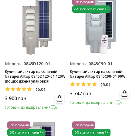
Топ продажів
-5% при оплаті онлайн
Модель:
0845D120-01
Модель:
0845C90-01
Вуличний ліхтар на сонячній
Вуличний ліхтар на сонячній
батареї Alltop 0845D120-01 120W
батареї Alltop 0845C90-01 90W
(пошкоджена упаковка)
(
5.0
)
(
5.0
)
3 747
грн
3 900
грн
Готовий до відправлення
Готовий до відправлення
Топ продажів
Топ продажів
-5% при оплаті онлайн
-5% при оплаті онлайн