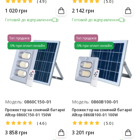
(
4.9
)
(
5.0
)
1 020
грн
2 142
грн
Готовий до відправлення
Готовий до відправлення
Топ продажів
Топ продажів
-5% при оплаті онлайн
-5% при оплаті онлайн
Модель:
0860C150-01
Модель:
0860B100-01
Прожектор на сонячній батареї
Прожектор на сонячній батареї
Alltop 0860C150-01 150W
Alltop 0860B100-01 100W
(
4.6
)
(
5.0
)
3 858
грн
3 201
грн