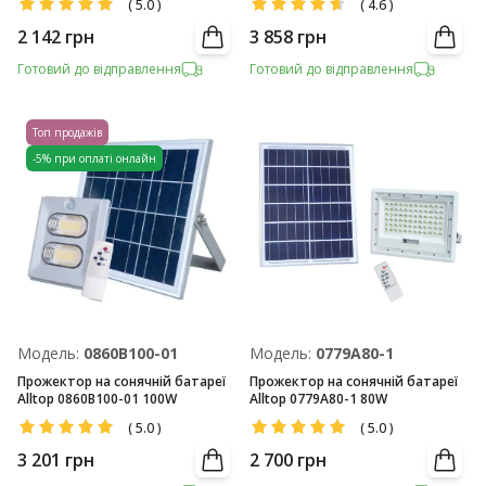
(
5.0
)
(
4.6
)
2 142
грн
3 858
грн
Готовий до відправлення
Готовий до відправлення
Топ продажів
-5% при оплаті онлайн
Модель:
0860B100-01
Модель:
0779A80-1
Прожектор на сонячній батареї
Прожектор на сонячній батареї
Alltop 0860B100-01 100W
Alltop 0779A80-1 80W
(
5.0
)
(
5.0
)
3 201
грн
2 700
грн