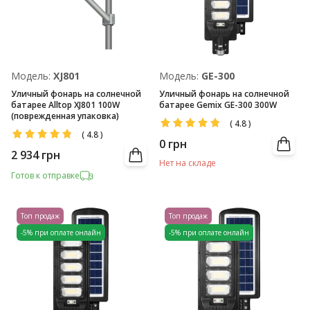
Модель:
XJ801
Модель:
GE-300
Уличный фонарь на солнечной
Уличный фонарь на солнечной
батарее Alltop XJ801 100W
батарее Gemix GE-300 300W
(поврежденная упаковка)
(
4.8
)
(
4.8
)
0
грн
2 934
грн
Нет на складе
Готов к отправке
Топ продаж
Топ продаж
-5% при оплате онлайн
-5% при оплате онлайн