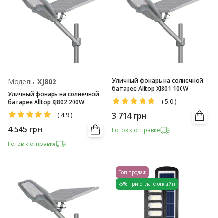
Уличный фонарь на солнечной
Модель:
XJ802
батарее Alltop XJ801 100W
Уличный фонарь на солнечной
(
5.0
)
батарее Alltop XJ802 200W
3 714
грн
(
4.9
)
4 545
грн
Готов к отправке
Готов к отправке
Топ продаж
-5% при оплате онлайн