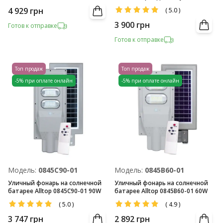
4 929
грн
(
5.0
)
3 900
грн
Готов к отправке
Готов к отправке
Топ продаж
Топ продаж
-5% при оплате онлайн
-5% при оплате онлайн
Модель:
0845C90-01
Модель:
0845B60-01
Уличный фонарь на солнечной
Уличный фонарь на солнечной
батарее Alltop 0845C90-01 90W
батарее Alltop 0845B60-01 60W
(
5.0
)
(
4.9
)
3 747
грн
2 892
грн