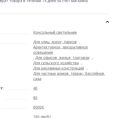
врат товара в течении 14 дней за счет магазина
Консольный светильник
Для улиц, дорог, парков
,
Архитектурное, декоративное
освещение
,
Для офисов, жилья, торговли
,
Для сельского хозяйства
,
Для рекламных конструкций
,
Для частных домов, террас, бассейнов,
сада
т:
40
80
6000К
160 лм/Вт