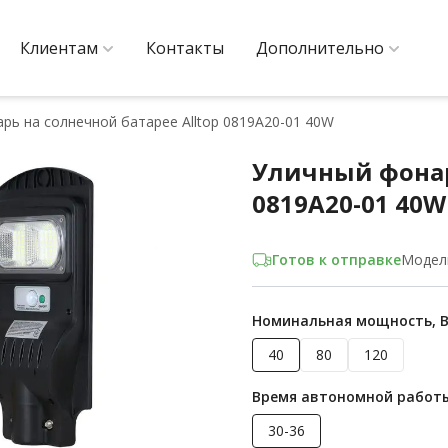
Клиентам
Контакты
Дополнительно
рь на солнечной батарее Alltop 0819А20-01 40W
Уличный фонарь
0819А20-01 40W
Готов к отправке
Модел
Номинальная мощность, 
40
80
120
Время автономной работы
30-36