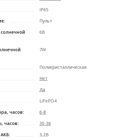
IP65
е:
Пульт
 солнечной
6В
олнечной
7W
Поликристаллическая
Нет
Да
LiFePO4
ра, часов:
6-8
, часов:
30-36
АКБ:
3,2В