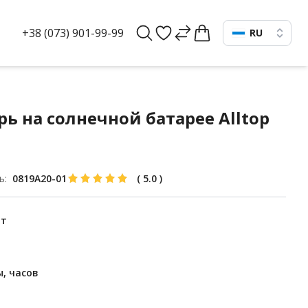
+38 (073) 901-99-99
RU
 на солнечной батарее Alltop
ь:
0819А20-01
(
5.0
)
Вт
, часов