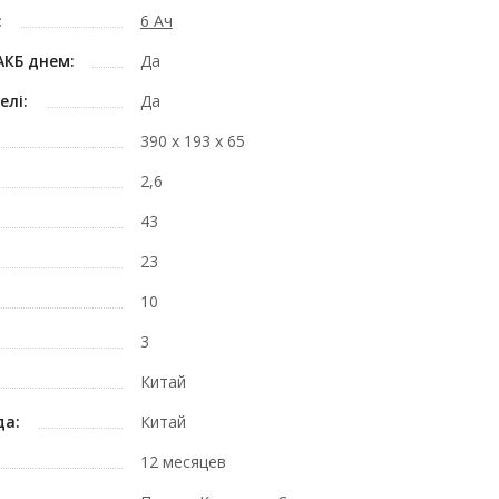
:
6 Ач
АКБ днем:
Да
елі:
Да
390 х 193 х 65
2,6
43
23
10
3
Китай
да:
Китай
12 месяцев