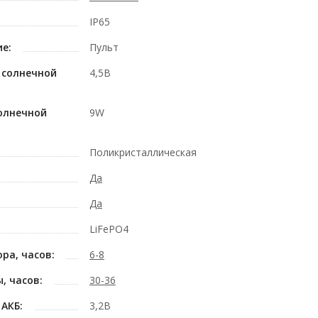
IP65
е:
Пульт
 солнечной
4,5В
олнечной
9W
Поликристаллическая
Да
Да
LiFePO4
ра, часов:
6-8
, часов:
30-36
АКБ:
3,2В