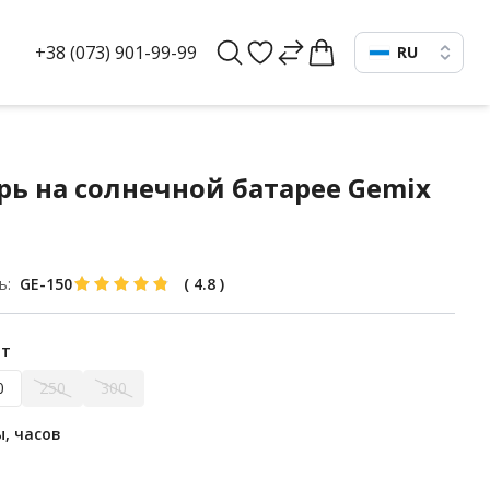
+38 (073) 901-99-99
RU
ь на солнечной батарее Gemix
ь:
GE-150
(
4.8
)
Вт
0
250
300
, часов