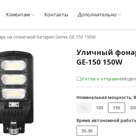
Клиентам
Контакты
Дополнительно
рь на солнечной батарее Gemix GE-150 150W
Уличный фонар
GE-150 150W
Готов к отправке
Модел
Номинальная мощность, 
50
100
150
20
Время автономной работы
30-36