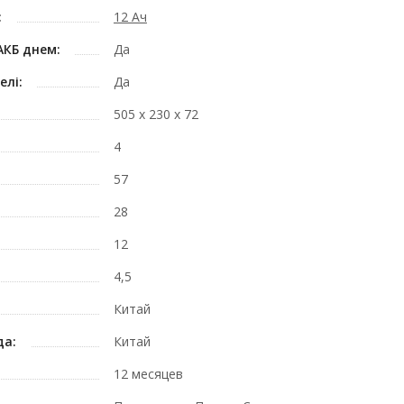
:
12 Ач
АКБ днем:
Да
елі:
Да
505 х 230 х 72
4
57
28
12
4,5
Китай
да:
Китай
12 месяцев