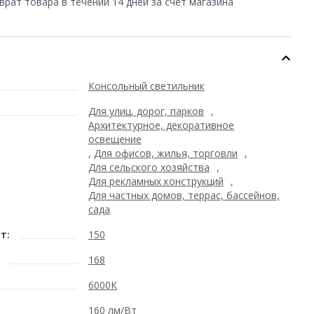
врат товара в течении 14 дней за счет магазина
Консольный светильник
Для улиц, дорог, парков
,
Архитектурное, декоративное
освещение
,
Для офисов, жилья, торговли
,
Для сельского хозяйства
,
Для рекламных конструкций
,
Для частных домов, террас, бассейнов,
сада
т:
150
168
6000К
160 лм/Вт