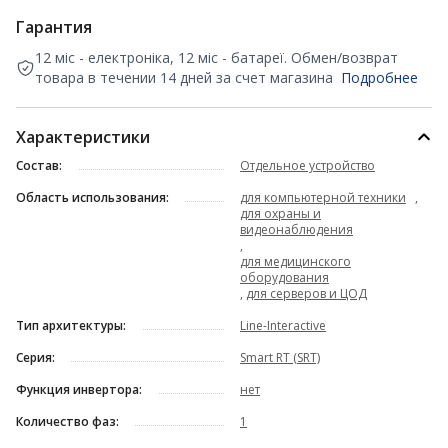
Гарантия
12 міс - електроніка, 12 міс - батареї. Обмен/возврат
товара в течении 14 дней за счет магазина
Подробнее
Характеристики
Состав:
Отдельное устройство
Область использования:
для компьютерной техники
,
для охраны и
видеонаблюдения
,
для медицинского
оборудования
,
для серверов и ЦОД
Тип архитектуры:
Line-Interactive
Серия:
Smart RT (SRT)
Функция инвертора:
нет
Количество фаз:
1