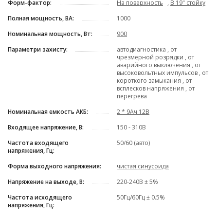
Форм-фактор:
На поверхность
,
В 19" стойку
Полная мощность, ВА:
1000
Номинальная мощность, Вт:
900
Параметри захисту:
автодиагностика , от
чрезмерной розрядки , от
аварийного выключения , от
высоковольтных импульсов , от
короткого замыкания , от
всплесков напряжения , от
перегрева
Номинальная емкость АКБ:
2 * 9Ач 12В
Входящее напряжение, В:
150 - 310В
Частота входящего
50/60 (авто)
напряжения, Гц:
Форма выходного напряжения:
чистая синусоида
Напряжение на выходе, В:
220-240В ± 5%
Частота исходящего
50Гц/60Гц ± 0.5%
напряжения, Гц: