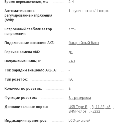
Время переключения, мс:
2-4
Автоматическое
1 ступень вниз / 1 вверх
регулирование напряжения
(AVR):
Встроенный стабилизатор
есть
напряжения:
Подключение внешнего АКБ:
батарейный блок
Горячая замена АКБ:
да
Напряжение шины, В:
24В
Ток зарядки внешнего АКБ, А:
-
Тип розеток:
IEC
Количество розеток:
8
Функции розеток:
8 с резервом
Дополнительные порты:
USB Type-B
,
RJ-11 / RJ-45
,
SNMP-слот
,
RS232
Индикация параметров:
LCD-дисплей