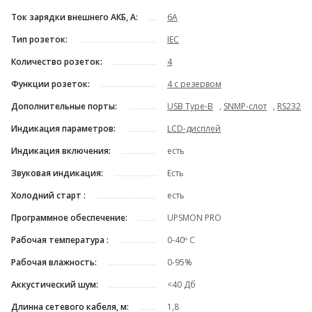
Ток зарядки внешнего АКБ, А:
6A
Тип розеток:
IEC
Количество розеток:
4
Функции розеток:
4 с резервом
Дополнительные порты:
USB Type-B
,
SNMP-слот
,
RS232
Индикация параметров:
LCD-дисплей
Индикация включения:
есть
Звуковая индикация:
Есть
Холодний старт :
есть
Программное обеспечение:
UPSMON PRO
Рабочая температура :
0-40º C
Рабочая влажность:
0-95%
Аккустический шум:
<40 Дб
Длинна сетевого кабеля, м:
1,8