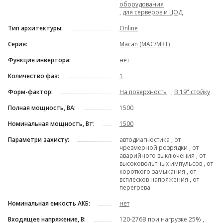
оборудования
,
для серверов и ЦОД
Тип архитектуры:
Online
Серия:
Macan (MAC/MRT)
Функция инвертора:
нет
Количество фаз:
1
Форм-фактор:
На поверхность
,
В 19" стойку
Полная мощность, ВА:
1500
Номинальная мощность, Вт:
1500
Параметри захисту:
автодиагностика , от
чрезмерной розрядки , от
аварийного выключения , от
высоковольтных импульсов , от
короткого замыкания , от
всплесков напряжения , от
перегрева
Номинальная емкость АКБ:
нет
Входящее напряжение, В:
120-276В при нагрузке 25% ,