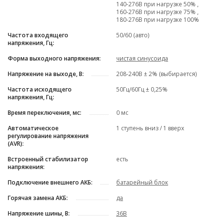
140-276В при нагрузке 50% ,
160-276В при нагрузке 75% ,
180-276В при нагрузке 100%
Частота входящего
50/60 (авто)
напряжения, Гц:
Форма выходного напряжения:
чистая синусоида
Напряжение на выходе, В:
208-240В ± 2% (выбирается)
Частота исходящего
50Гц/60Гц ± 0,25%
напряжения, Гц:
Время переключения, мс:
0 мс
Автоматическое
1 ступень вниз / 1 вверх
регулирование напряжения
(AVR):
Встроенный стабилизатор
есть
напряжения:
Подключение внешнего АКБ:
батарейный блок
Горячая замена АКБ:
да
Напряжение шины, В:
36В