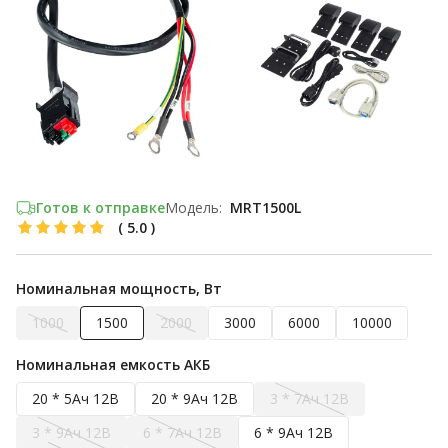
Готов к отправке
Модель:
MRT1500L
(
5.0
)
Номинальная мощность, Вт
1000
1500
2000
3000
6000
10000
Номинальная емкость АКБ
20 * 5Ач 12В
20 * 9Ач 12В
3 * 7Ач 12В
3 * 9Ач 12В
6 * 7Ач 12В
6 * 9Ач 12В