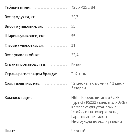
Габариты, мм:
428 х 425 х 84
Вес продукта, кг:
20,7
Высота упаковки, см:
55
Ширина упаковки, см:
55
Глубина упаковки, см:
21
Вес с упаковкой, кг:
23,4
Страна производства:
Китай
Страна регистрации бренда:
Тайвань
Срок гарантии, мес:
12 мес - электроника, 12 мес -
батареи
Комплектация:
ИБП , Кабель питания / USB
Type-B / RS232 / клемы для АКБ /
Комплект для установки в 19
"стойку и на поверхность ,
Гарантийный талон ,
Инструкция по эксплуатации
Цвет:
Черный