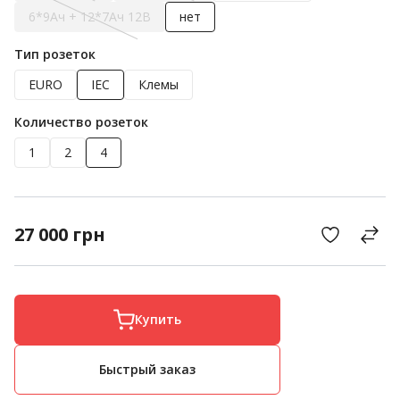
6*9Ач + 12*7Ач 12B
нет
Тип розеток
EURO
IEC
Клемы
Количество розеток
1
2
4
27 000
грн
Купить
Быстрый заказ