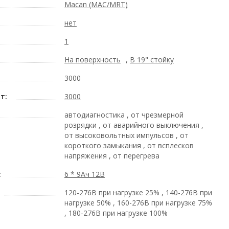
Macan (MAC/MRT)
нет
1
На поверхность
,
В 19" стойку
3000
т:
3000
автодиагностика , от чрезмерной
розрядки , от аварийного выключения ,
от высоковольтных импульсов , от
короткого замыкания , от всплесков
напряжения , от перегрева
:
6 * 9Ач 12В
120-276В при нагрузке 25% , 140-276В при
нагрузке 50% , 160-276В при нагрузке 75%
, 180-276В при нагрузке 100%