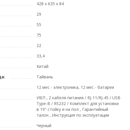
428 х 635 х 84
29
55
75
22
33,4
Китай
да:
Тайвань
12 мес - электроника, 12 мес - батареи
ИБП , 2 кабеля питания / RJ-11/RJ-45 / USB
Type-B / RS232 / Комплект для установки
в 19" стойку и на пол , Гарантийный
талон , Инструкция по эксплуатации
Черный