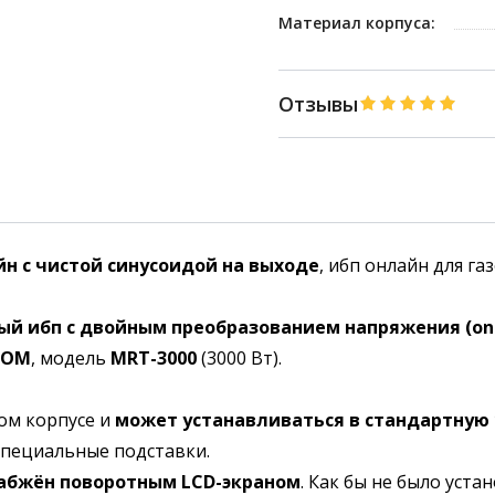
Материал корпуса:
Отзывы
йн с чистой синусоидой на выходе
, ибп онлайн для га
й ибп с двойным преобразованием напряжения (on-
COM
, модель
MRT-3000
(3000 Вт).
ом корпусе и
может устанавливаться в стандартную
 специальные подставки.
абжён поворотным LCD-экраном
. Как бы не было уста