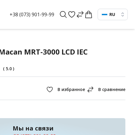
+38 (073) 901-99-99
RU
acan MRT-3000 LCD IEC
(
5.0
)
Мы на связи