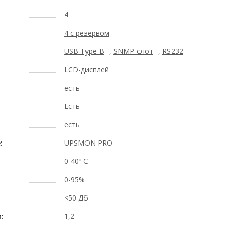
4
4 с резервом
USB Type-B
,
SNMP-слот
,
RS232
LCD-дисплей
есть
Есть
есть
:
UPSMON PRO
0-40º C
0-95%
<50 Дб
:
1,2