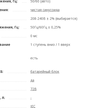
жения, Гц:
50/60 (авто)
ения:
чистая синусоида
208-240В ± 2% (выбирается)
жения, Гц:
50Гц/60Гц ± 0,25%
0 мс
вание
1 ступень вниз / 1 вверх
р
есть
Б:
батарейный блок
да
72В
 А:
-
IEC