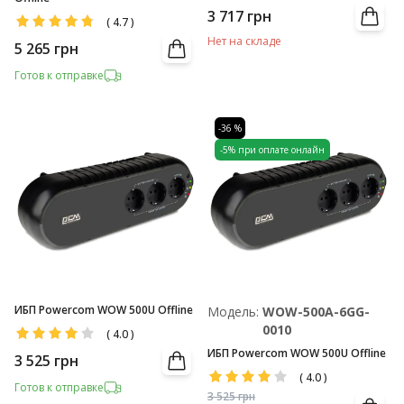
3 717
грн
(
4.7
)
Нет на складе
5 265
грн
Готов к отправке
-36 %
-5% при оплате онлайн
ИБП Powercom WOW 500U Offline
Модель:
WOW-500A-6GG-
0010
(
4.0
)
ИБП Powercom WOW 500U Offline
3 525
грн
(
4.0
)
Готов к отправке
3 525
грн