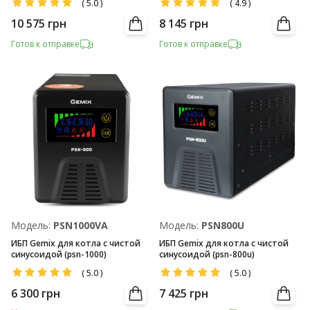
(
5.0
)
(
4.9
)
10 575
грн
8 145
грн
Готов к отправке
Готов к отправке
Модель:
PSN1000VA
Модель:
PSN800U
ИБП Gemix для котла с чистой
ИБП Gemix для котла с чистой
синусоидой (psn-1000)
синусоидой (psn-800u)
(
5.0
)
(
5.0
)
6 300
грн
7 425
грн