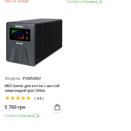
Нет на складе
Готов к отправке
Модель:
PSN500U
ИБП Gemix для котла с чистой
синусоидой (psn-500u)
(
4.8
)
5 760
грн
Готов к отправке