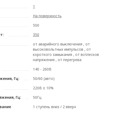
1
На поверхность
500
т:
350
от аварийного выключения , от
высоковольтных импульсов , от
короткого замыкания , от всплесков
напряжения , от перегрева
140 - 260В
жения, Гц:
50/60 (авто)
220В ± 10%
жения, Гц:
50Гц
вание
1 ступень вниз / 2 вверх