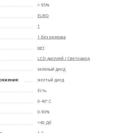
> 95%
EURO
1
1 без резерва
нет
LCD-дисплей / Светодиод
зеленый диод
ряжения:
желтый диод
Есть
0-40º C
0-90%
<40 Дб