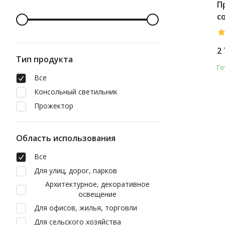
П
с
A
2 
Тип продукта
Го
Все
Консольный светильник
Прожектор
Область использования
Все
Для улиц, дорог, парков
Архитектурное, декоративное
освещение
Для офисов, жилья, торговли
Для сельского хозяйства