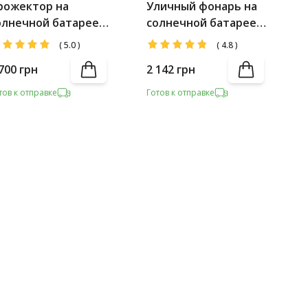
рожектор на
Уличный фонарь на
олнечной батарее
солнечной батарее
lltop 0779A80-1 80W
Alltop 0819В40-01 80W
(
5.0
)
(
4.8
)
700
грн
2 142
грн
тов к отправке
Готов к отправке