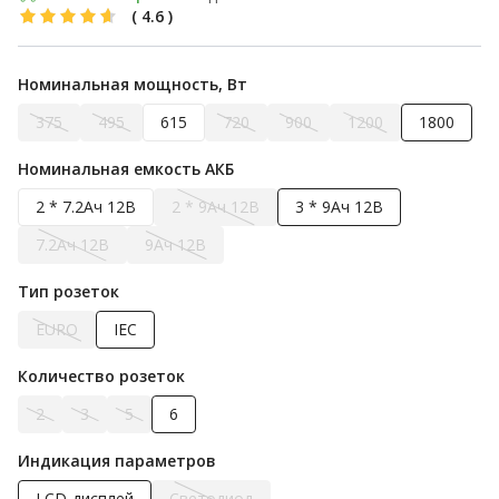
(
4.6
)
Номинальная мощность, Вт
375
495
615
720
900
1200
1800
Номинальная емкость АКБ
2 * 7.2Ач 12В
2 * 9Ач 12В
3 * 9Ач 12В
7.2Ач 12В
9Ач 12В
Тип розеток
EURO
IEC
Количество розеток
2
3
5
6
Индикация параметров
LCD-дисплей
Светодиод