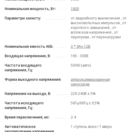
Номинальная мощность, Вт:
1800
Параметри захисту:
от аварийного выключения , от
высоковольтных импульсов , от
короткого замыкания , от
всплесков напряжения , от
перегрева , от перенагрузки
Номинальная емкость АКБ:
3 * 9Ач 12В
Входящее напряжение, В:
165 - 300В
Частота входящего
50/60 (авто)
напряжения, Гц:
Форма выходного напряжения:
аппроксимированная
синусоида
Напряжение на выходе, В:
220-240В ± 5%
Частота исходящего
50Гц/60Гц ± 0,5%
напряжения, Гц:
Время переключения, мс:
2-4
Автоматическое
1 ступень вниз / 1 вверх
регулирование напряжения