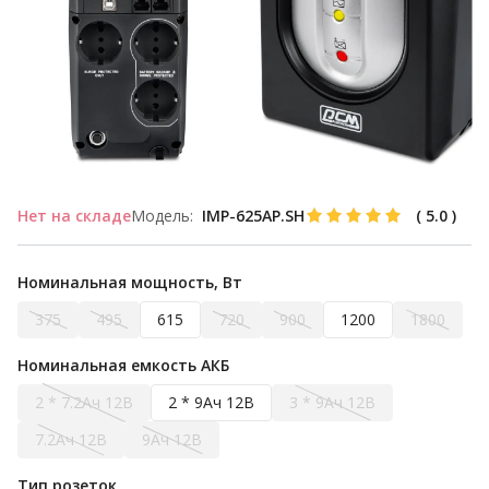
Нет на складе
Модель:
IMP-625AP.SH
(
5.0
)
Номинальная мощность, Вт
375
495
615
720
900
1200
1800
Номинальная емкость АКБ
2 * 7.2Ач 12В
2 * 9Ач 12В
3 * 9Ач 12В
7.2Ач 12В
9Ач 12В
Тип розеток