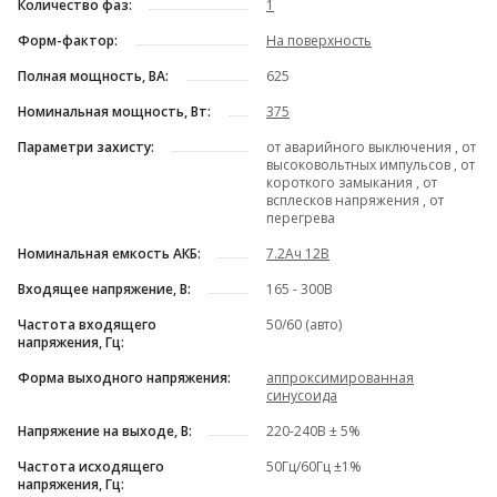
Количество фаз:
1
Форм-фактор:
На поверхность
Полная мощность, ВА:
625
Номинальная мощность, Вт:
375
Параметри захисту:
от аварийного выключения , от
высоковольтных импульсов , от
короткого замыкания , от
всплесков напряжения , от
перегрева
Номинальная емкость АКБ:
7.2Ач 12В
Входящее напряжение, В:
165 - 300В
Частота входящего
50/60 (авто)
напряжения, Гц:
Форма выходного напряжения:
аппроксимированная
синусоида
Напряжение на выходе, В:
220-240В ± 5%
Частота исходящего
50Гц/60Гц ±1%
напряжения, Гц: