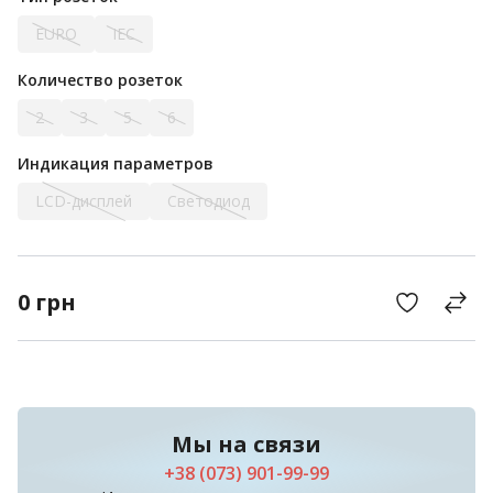
EURO
IEC
Количество розеток
2
3
5
6
Индикация параметров
LCD-дисплей
Светодиод
0
грн
Мы на связи
+38 (073) 901-99-99