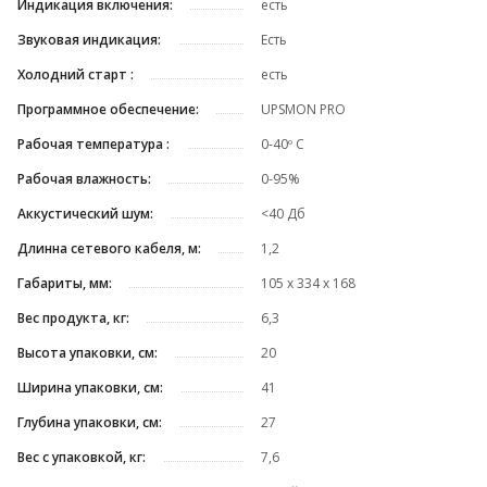
Индикация включения:
есть
Звуковая индикация:
Есть
Холодний старт :
есть
Программное обеспечение:
UPSMON PRO
Рабочая температура :
0-40º C
Рабочая влажность:
0-95%
Аккустический шум:
<40 Дб
Длинна сетевого кабеля, м:
1,2
Габариты, мм:
105 х 334 х 168
Вес продукта, кг:
6,3
Высота упаковки, см:
20
Ширина упаковки, см:
41
Глубина упаковки, см:
27
Вес с упаковкой, кг:
7,6