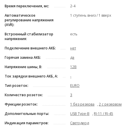
Время переключения, мс:
2-4
Автоматическое
1 ступень вниз / 1 вверх
регулирование напряжения
(AVR):
Встроенный стабилизатор
есть
напряжения:
Подключение внешнего АКБ:
нет
Горячая замена АКБ:
да
Напряжение шины, В:
12В
Ток зарядки внешнего АКБ, А:
-
Тип розеток:
EURO
Количество розеток:
3
Функции розеток:
1 без резерва
,
2 с резервом
Дополнительные порты:
USB Type-B
,
RJ-11 / RJ-45
Индикация параметров:
Светодиод