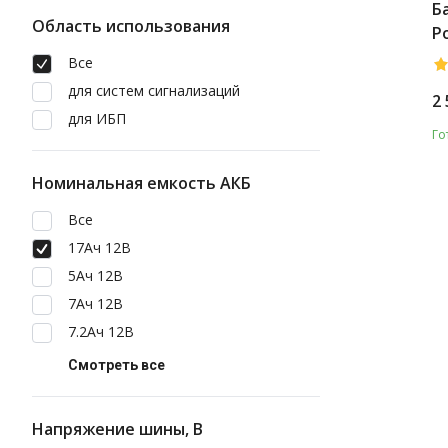
Б
Область использования
P
1
Все
для систем сигнализаций
2 
для ИБП
Го
Номинальная емкость АКБ
Все
17Ач 12В
5Ач 12В
7Ач 12В
7.2Ач 12В
Смотреть все
Напряжение шины, В