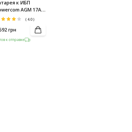
атарея к ИБП
owercom AGM 17Ah-
2V
(
4.0
)
592
грн
тов к отправке