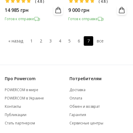
(
4.8
)
(
4.8
)
14 985
грн
9 000
грн
Готов к отправке
Готов к отправке
« назад
1
2
3
4
5
6
7
все
Про Powercom
Потребителям
POWERCOM в мире
Доставка
POWERCOM в Украине
Оплата
Контакты
Обмен и возврат
Публикации
Гарантия
Стать партнером
Сервисные центры